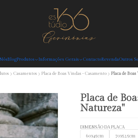
Desconto Boas Vindas 5%: Código: BEMVINDO (válido em compras superiores
 Nós
Blog
Produtos
Informações Gerais
Contacto
Revenda
Outros Se
dutos
Casamentos
Placa de Boas Vindas - Casamento
Placa de Boas 
Placa de Boa
Natureza"
DIMENSÃO DA PLACA
60x45cm
70x52.5cm