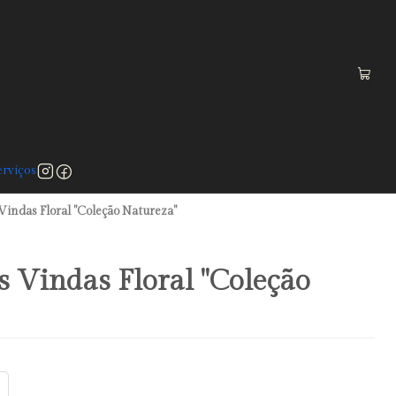
 a 75€)
rviços
Vindas Floral "Coleção Natureza"
s Vindas Floral "Coleção