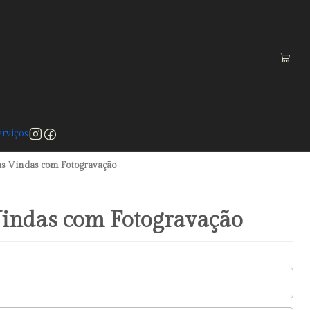
 a 75€)
rviços
as Vindas com Fotogravação
Vindas com Fotogravação