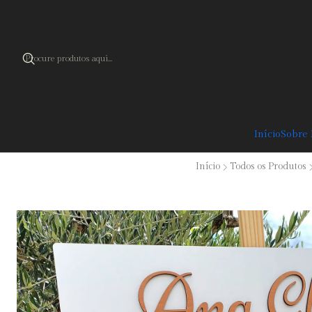
Cupão 
Início
Sobre
Início
Todos os Produtos