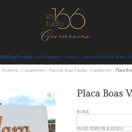
Desconto Boas Vindas 5%: Código: BEMVINDO (válido em compras superiores
 Nós
Blog
Produtos
Informações Gerais
Contacto
Revenda
Outros Se
Produtos
Casamentos
Placa de Boas Vindas - Casamento
Placa Bo
Placa Boas 
NOME
FRASE PERSONALIZADA