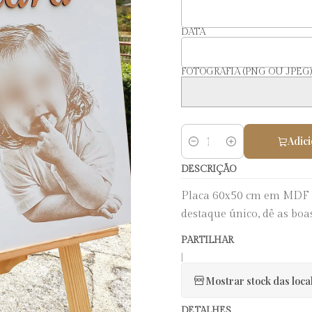
DATA
FOTOGRAFIA (PNG OU JPEG)
Adici
Quantidade
DESCRIÇÃO
Placa 60x50 cm em MDF b
destaque único, dê as boa
PARTILHAR
|
Mostrar stock das loca
DETALHES