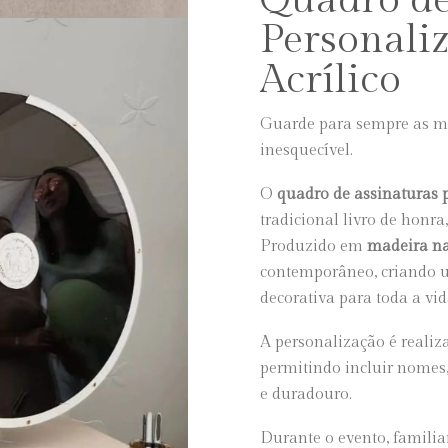
Personali
Acrílico
Guarde para sempre as m
inesquecível.
O
quadro de assinaturas 
tradicional livro de honra
Produzido em
madeira nat
contemporâneo, criando 
decorativa para toda a vid
A personalização é realiz
permitindo incluir nomes
e duradouro.
Durante o evento, famili