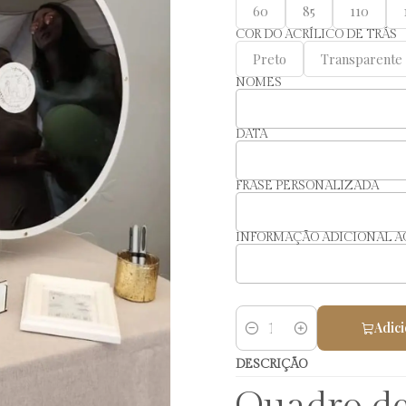
60
85
110
COR DO ACRÍLICO DE TRÁS
Preto
Transparente
NOMES
DATA
FRASE PERSONALIZADA
INFORMAÇÃO ADICIONAL A
Adici
Quantidade
DESCRIÇÃO
Quadro de