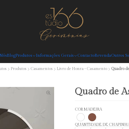
Desconto Boas Vindas 5%: Código: BEMVINDO (válido em compras superiores
 Nós
Blog
Produtos
Informações Gerais
Contacto
Revenda
Outros Se
utos
Produtos
Casamentos
Livro de Honra - Casamento
Quadro de
Quadro de As
COR MADEIRA
QUANTIDADE DE CHAPINH