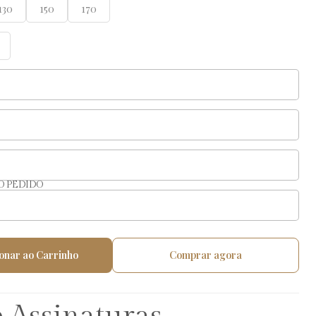
130
150
170
O PEDIDO
onar ao Carrinho
Comprar agora
 Assinaturas