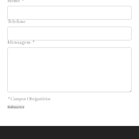
Nome
*
Telefone
Mensagem
*
* Campos Obrigatórios