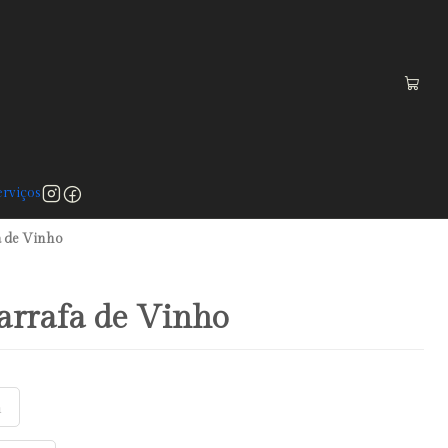
 a 75€)
rviços
a de Vinho
arrafa de Vinho
a