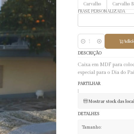
Carvalho
Carvalho 
FRASE PERSONALIZADA
Adici
Quantidade
DESCRIÇÃO
Caixa em MDF para coloc
especial para o Dia do P
PARTILHAR
|
Mostrar stock das loca
DETALHES
Tamanho: