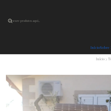
Cupão 
Início
Sobre
Início
T