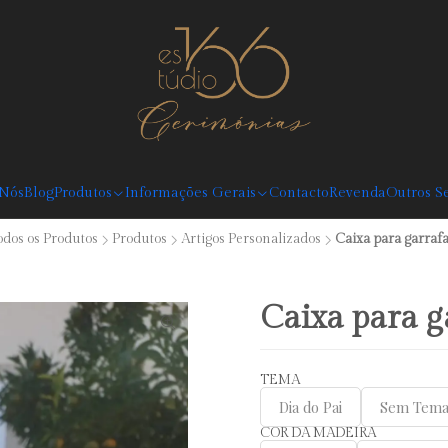
Desconto Boas Vindas 5%: Código: BEMVINDO (válido em compras superiores
 Nós
Blog
Produtos
Informações Gerais
Contacto
Revenda
Outros Se
odos os Produtos
Produtos
Artigos Personalizados
Caixa para garraf
Caixa para g
TEMA
Dia do Pai
Sem Tem
COR DA MADEIRA