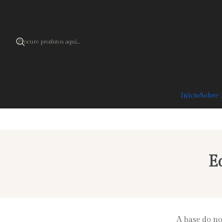
Cupão 
Início
Sobre
E
A base do nos