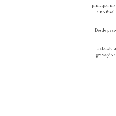
principal in
e no fina
Desde pess
Falando u
gravação e