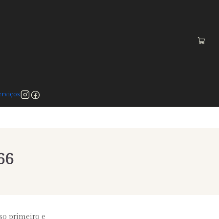
 a 75€)
rviços
66
sso primeiro e