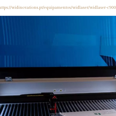
https://widinovations.pt/equipamentos/widlaser/widlaser-c900