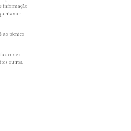
de informação
 queríamos
 ao técnico
faz corte e
tos outros.