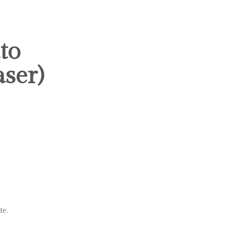
to
aser)
te.