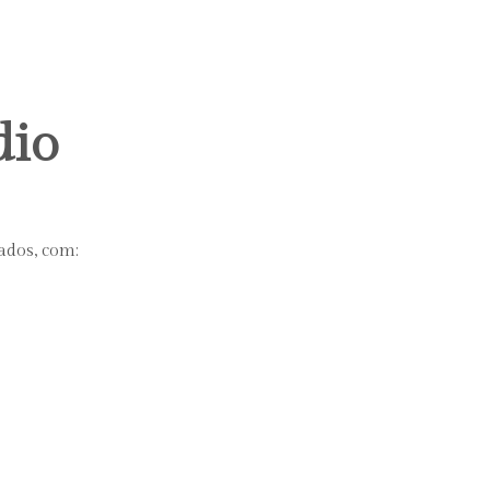
dio
ados, com: