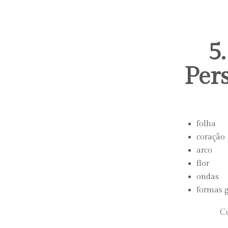
5
Pers
folha
coração
arco
flor
ondas
formas 
Co