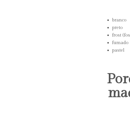
branco
preto
frost (fo
fumado
pastel
Por
mad