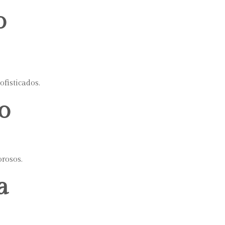
o
ofisticados.
o
rosos.
a