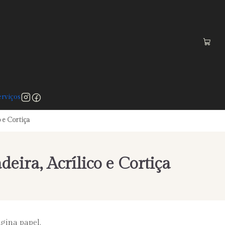
 a 75€)
rviços
 e Cortiça
ira, Acrílico e Cortiça
gina papel.