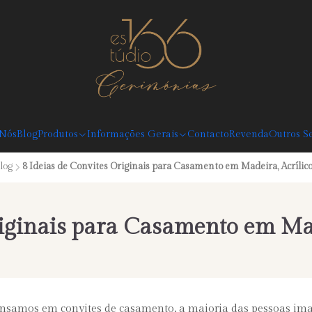
Desconto Boas Vindas 5%: Código: BEMVINDO (válido em compras superiores
 Nós
Blog
Produtos
Informações Gerais
Contacto
Revenda
Outros Se
log
8 Ideias de Convites Originais para Casamento em Madeira, Acrílico
riginais para Casamento em Made
samos em convites de casamento, a maioria das pessoas ima