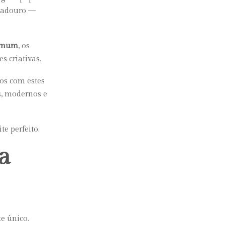
uradouro —
comum
, os
s criativas.
os com estes
os, modernos e
e perfeito.
a
te único.