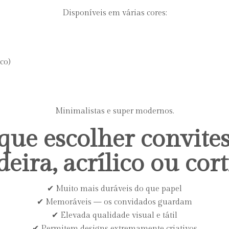
Disponíveis em várias cores:
sco)
Minimalistas e super modernos.
que escolher convite
eira, acrílico ou cort
✔ Muito mais duráveis do que papel
✔ Memoráveis — os convidados guardam
✔ Elevada qualidade visual e tátil
✔ Permitem designs extremamente criativos