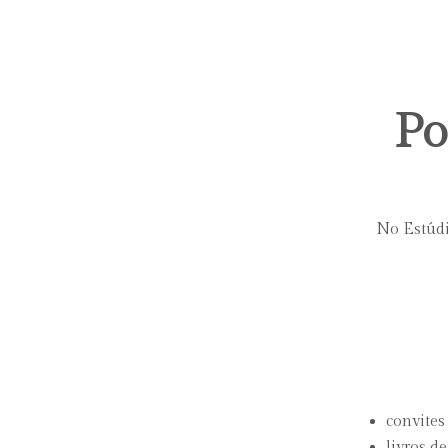
Po
No Estúdi
convites
livros d