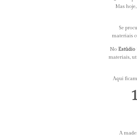
Mas hoje,
Se pro
materiais
No
Estúdio
materiais, ut
Aqui ficam
A madeir