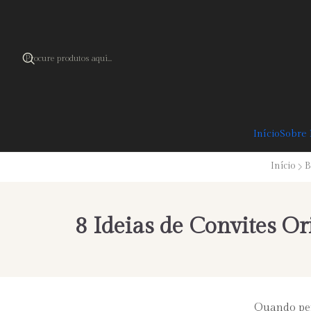
Cupão 
Início
Sobre
Início
B
8 Ideias de Convites O
Quando pen